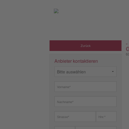
-
Zurück
G
6
Anbieter kontaktieren