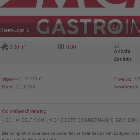
Gastro-Logo_1
0.00 m²
0.00
0.0
Objekt-Nr.:
Provision:
192115_G
3,
Miete:
Nebenkosten:
2.110,00 €
Objektbeschreibung
~ ES HANDELT SICH UM EINE BETRIEBSÜBERNAHME, BZW. EIN
Die komplett modernisierte Ladenfläche befindet sich im Erdgescho
direkt an der Berger Straße.