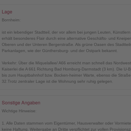
Lage
Bornheim:
ist ein lebendiger Stadtteil, der vor allem bei jungen Leuten, Künstlern 
erhält besonderes Flair durch eine alternative Geschäfts- und Kneipenk
Oberen und der Unteren Bergerstraße. Als grüne Oasen des Stadtteil
Parkanlagen, wie der Günthersburg- und der Ostpark bekannt.
Verkehr: Über die Miquelallee/ A66 erreicht man schnell das Nordwest
Kaiserlei die A 661 Richtung Bad Homburg-Darmstadt (3 km). Die U-Ba
bis zum Hauptbahnhof bzw. Bocken-heimer Warte, ebenso die Straßen
32.Trotz zentraler Lage ist die Wohnung sehr ruhig gelegen.
Sonstige Angaben
Wichtige Hinweise:
1. Alle Daten stammen vom Eigentümer, Hausverwalter oder Vormieter,
keine Haftung. Weitergabe an Dritte verpflichtet zur vollen Provisions