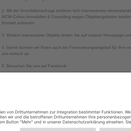
2. Mit der Immobilienanfrage erklären sich Interessenten einversta
MCM-Colina Immobilien & Consulting wegen Objektangeboten telefonisc
Kontakt aufnimmt.
3. Weitere interessante Objekte finden Sie auf unserer Homepage u
4. Gerne können wir Ihnen auch ein Finanzierungsangebot für Ihre ne
uns einfach an.
5. Besuchen Sie uns auf Facebook.
WICHTIGER HINWEIS ZUM WIDERRUFSRECHT:
Nach den EU-Verbraucherrechterichtlinien sind Makler seit dem 13.06
über ihr Widerrufsrecht bei Fernabsatzverträgen hinzuweisen. Ein Fe
gekommen, wenn Sie uns telefonisch oder per Email bezüglich einer I
Wir bitten daher um Ihr Verständnis, wenn Sie vor der Vereinbarung e
Überlassung weiterer Informationen zur Immobilie, von uns eine Email 
bezüglich Ihres Widerrufsrechts bekommen. Erst danach können wir in
Diese Maßnahme dient dem Schutz der Verbraucher und wir hoffen, das
Mehraufwandes - Ihrer neuen Immobilie einen Schritt näher bringen 