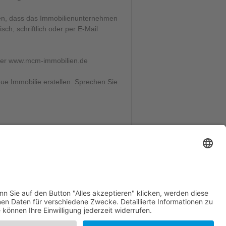
nden, dass das Immobilienunternehmen
h, schriftlich oder per E-Mail
nter www.mcm-immobilien.de
ue Immobilie erstellen. Sprechen Sie
.2014 dazu verpflichtet, ihre Kunden
rnabsatzvertrag ist schon zustande
mmobilie kontaktieren.
ines Besichtigungstermins bzw. vor
mit detaillierten Informationen
 vollem Umfang für Sie tätig werden.
s wir Sie - trotz des kleinen
können!