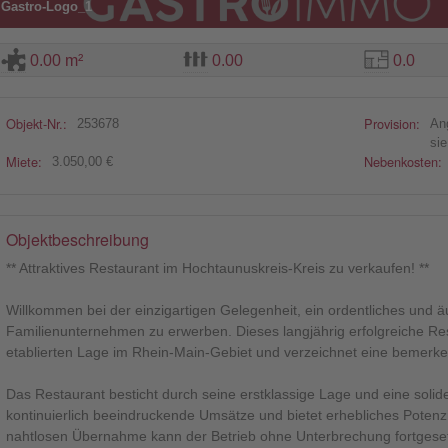
Gastro-Logo_1
0.00 m²
0.00
0.0
Objekt-Nr.:
Provision:
253678
An
si
Miete:
Nebenkosten:
3.050,00 €
Objektbeschreibung
** Attraktives Restaurant im Hochtaunuskreis-Kreis zu verkaufen! **
Willkommen bei der einzigartigen Gelegenheit, ein ordentliches und äu
Familienunternehmen zu erwerben. Dieses langjährig erfolgreiche Rest
etablierten Lage im Rhein-Main-Gebiet und verzeichnet eine bemerk
Das Restaurant besticht durch seine erstklassige Lage und eine solid
kontinuierlich beeindruckende Umsätze und bietet erhebliches Potenzi
nahtlosen Übernahme kann der Betrieb ohne Unterbrechung fortgese