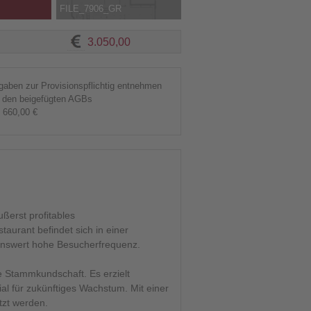
FILE_7906_GR
3.050,00
gaben zur Provisionspflichtig entnehmen
e den beigefügten AGBs
660,00 €
ßerst profitables
aurant befindet sich in einer
enswert hohe Besucherfrequenz.
e Stammkundschaft. Es erzielt
al für zukünftiges Wachstum. Mit einer
tzt werden.