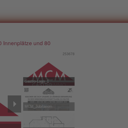
10 Innenplätze und 80
253678
Gastro-Logo_1
MCM_Jubilaeum