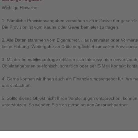
Wichtige Hinweise:
1. Sämtliche Provisionsangaben verstehen sich inklusive der gesetzl
Die Provision ist vom Käufer oder Gewerbemieter zu tragen.
2. Alle Daten stammen vom Eigentümer, Hausverwalter oder Vormieter,
keine Haftung. Weitergabe an Dritte verpflichtet zur vollen Provisions
3. Mit der Immobilienanfrage erklären sich Interessenten einverstand
Objektangeboten telefonisch, schriftlich oder per E-Mail Kontakt konta
4. Gerne können wir Ihnen auch ein Finanzierungsangebot für Ihre ne
uns einfach an.
5. Sollte dieses Objekt nicht Ihren Vorstellungen entsprechen, könn
unterstützen. So wenden Sie sich gerne an den Ansprechpartner.
WICHTIGER HINWEIS ZUM WIDERRUFSRECHT: