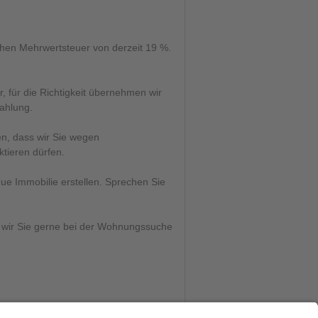
ichen Mehrwertsteuer von derzeit 19 %.
 für die Richtigkeit übernehmen wir
zahlung.
en, dass wir Sie wegen
ktieren dürfen.
ue Immobilie erstellen. Sprechen Sie
en wir Sie gerne bei der Wohnungssuche