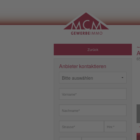
~
Zurück
A
6
Anbieter kontaktieren