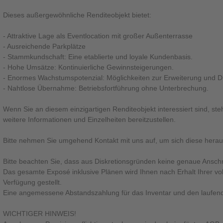
Dieses außergewöhnliche Renditeobjekt bietet:
- Attraktive Lage als Eventlocation mit großer Außenterrasse
- Ausreichende Parkplätze
- Stammkundschaft: Eine etablierte und loyale Kundenbasis.
- Hohe Umsätze: Kontinuierliche Gewinnsteigerungen.
- Enormes Wachstumspotenzial: Möglichkeiten zur Erweiterung und Div
- Nahtlose Übernahme: Betriebsfortführung ohne Unterbrechung.
Wenn Sie an diesem einzigartigen Renditeobjekt interessiert sind, st
weitere Informationen und Einzelheiten bereitzustellen.
Bitte nehmen Sie umgehend Kontakt mit uns auf, um sich diese hera
Bitte beachten Sie, dass aus Diskretionsgründen keine genaue Ansch
Das gesamte Exposé inklusive Plänen wird Ihnen nach Erhalt Ihrer vo
Verfügung gestellt.
Eine angemessene Abstandszahlung für das Inventar und den laufenden
WICHTIGER HINWEIS!