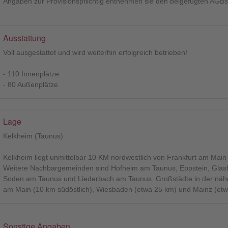
Angaben zur Provisionspflichtig entnehmen sie den beigefügten AGBs
Ausstattung
Voll ausgestattet und wird weiterhin erfolgreich betrieben!
- 110 Innenplätze
- 80 Außenplätze
Lage
Kelkheim (Taunus)
Kelkheim liegt unmittelbar 10 KM nordwestlich von Frankfurt am Main
Weitere Nachbargemeinden sind Hofheim am Taunus, Eppstein, Glash
Soden am Taunus und Liederbach am Taunus. Großstädte in der näh
am Main (10 km südöstlich), Wiesbaden (etwa 25 km) und Mainz (etw
Sonstige Angaben